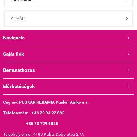
KOSÁR

Navigáció

Saját fiók

Bemutatkozás

Elérhetőségek

Cégnév:
PUSKÁR KERÁMIA Puskár Anikó e.v.
Telefonszám: +36 20 94 22 892
+36 70 729 6828
Telephely címe: 4183 Kaba, Dobó utca 2 /A