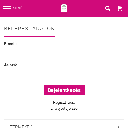


MENÜ
BELÉPÉSI ADATOK
E-mail:
Jelszó:
Regisztráció
Elfelejtett jelszó
TERMÉKEK
