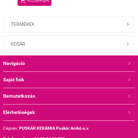

KOSÁRBA
TERMÉKEK

KOSÁR

Navigáció

Saját fiók

Bemutatkozás

Elérhetőségek

Cégnév:
PUSKÁR KERÁMIA Puskár Anikó e.v.