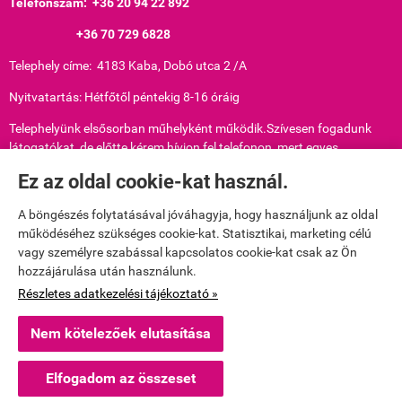
Telefonszám: +36 20 94 22 892
+36 70 729 6828
Telephely címe: 4183 Kaba, Dobó utca 2 /A
Nyitvatartás: Hétfőtől péntekig 8-16 óráig
Telephelyünk elsősorban műhelyként működik.Szívesen fogadunk
látogatókat, de előtte kérem hívjon fel telefonon, mert egyes
munkafolyamatokat nem tudunk hirtelen abbahagyni.
Ez az oldal cookie-kat használ.
Nyilvántartási szám: 51514147
A böngészés folytatásával jóváhagyja, hogy használjunk az oldal
Adószám: 68278782-2-29
működéséhez szükséges cookie-kat. Statisztikai, marketing célú
vagy személyre szabással kapcsolatos cookie-kat csak az Ön
E-mail:
puskarani@gmail.com
hozzájárulása után használunk.
puskarkeramia79@gmail.com
Részletes adatkezelési tájékoztató »
Nem kötelezőek elutasítása
www.puskarkeramia.hu -
Puskár Anikó
-
ÁSZF
-
Adatkezelési tájékoztató
Elfogadom az összeset
Webáruház készítés
a StartÜzlettel.