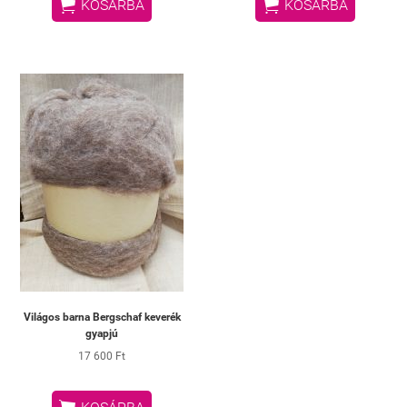


KOSÁRBA
KOSÁRBA
Világos barna Bergschaf keverék
gyapjú
17 600 Ft