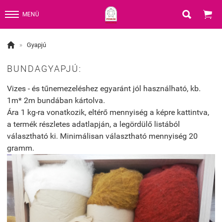


MENÜ

»
Gyapjú
BUNDAGYAPJÚ:
Vizes - és tűnemezeléshez egyaránt jól használható, kb.
1m* 2m bundában kártolva.
Ára 1 kg-ra vonatkozik, eltérő mennyiség a képre kattintva,
a termék részletes adatlapján, a legördülő listából
választható ki. Minimálisan választható mennyiség 20
gramm.