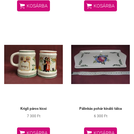


KOSÁRBA
KOSÁRBA
Krigli páros kicsi
Pálinkás pohár kínáló tálca
7 300 Ft
6 300 Ft


KOSÁRBA
KOSÁRBA