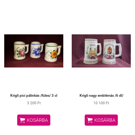
Krigli pici pálinkás /füles/ 3 cl
Krigli nagy emblémás /6 dl/
3 200 Ft
10 100 Ft


KOSÁRBA
KOSÁRBA