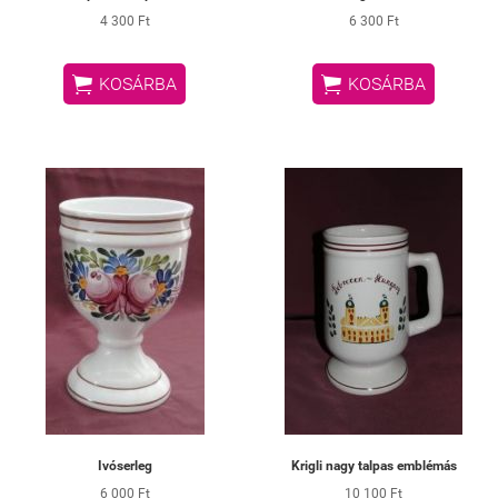
4 300 Ft
6 300 Ft


KOSÁRBA
KOSÁRBA
Ivóserleg
Krigli nagy talpas emblémás
6 000 Ft
10 100 Ft