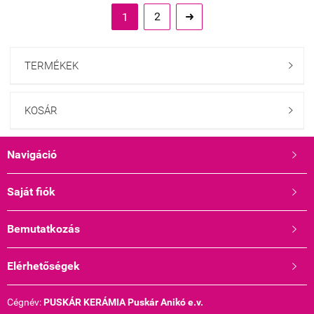
2
1

TERMÉKEK

KOSÁR

Navigáció

Saját fiók

Bemutatkozás

Elérhetőségek

Cégnév:
PUSKÁR KERÁMIA Puskár Anikó e.v.