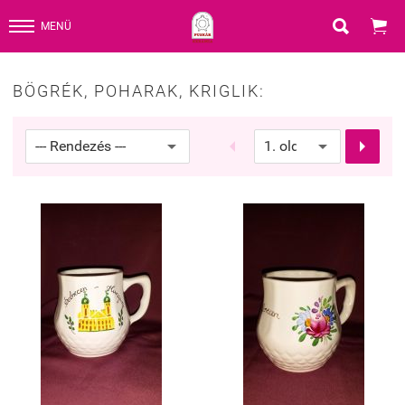


MENÜ
BÖGRÉK, POHARAK, KRIGLIK:

