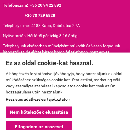
Telefonszám: +36 20 94 22 892
+36 70 729 6828
Telephely címe: 4183 Kaba, Dobó utca 2 /A
Nyitvatartás: Hétfőtől péntekig 8-16 óráig
Telephelyünk elsősorban műhelyként működik.Szívesen fogadunk
látogatókat, de előtte kérem hívjon fel telefonon, mert egyes
munkafolyamatokat nem tudunk hirtelen abbahagyni.
Ez az oldal cookie-kat használ.
Nyilvántartási szám: 51514147
A böngészés folytatásával jóváhagyja, hogy használjunk az oldal
Adószám: 68278782-2-29
működéséhez szükséges cookie-kat. Statisztikai, marketing célú
vagy személyre szabással kapcsolatos cookie-kat csak az Ön
E-mail:
puskarani@gmail.com
hozzájárulása után használunk.
puskarkeramia79@gmail.com
Részletes adatkezelési tájékoztató »
Nem kötelezőek elutasítása
www.puskarkeramia.hu -
Puskár Anikó
-
ÁSZF
-
Adatkezelési tájékoztató
Elfogadom az összeset
Webáruház készítés
a StartÜzlettel.