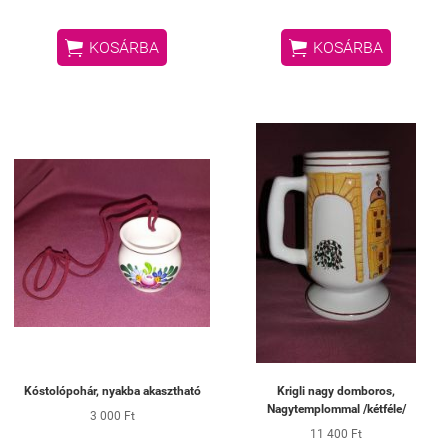


KOSÁRBA
KOSÁRBA
Kóstolópohár, nyakba akasztható
Krigli nagy domboros,
Nagytemplommal /kétféle/
3 000 Ft
11 400 Ft