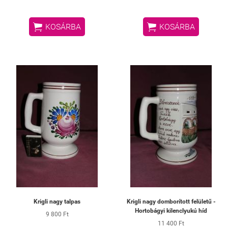


KOSÁRBA
KOSÁRBA
Krigli nagy talpas
Krigli nagy domborított felületű -
Hortobágyi kilenclyukú híd
9 800 Ft
11 400 Ft