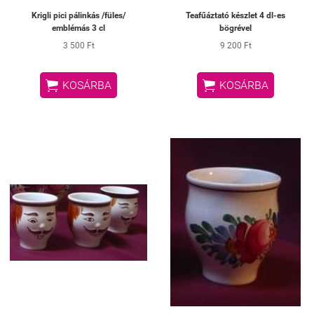
Krigli pici pálinkás /füles/
Teafűáztató készlet 4 dl-es
emblémás 3 cl
bögrével
3 500 Ft
9 200 Ft


KOSÁRBA
KOSÁRBA