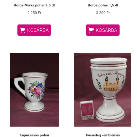
Boros Miska pohár 1,5 dl
Boros pohár 1,5 dl
2 250 Ft
3 200 Ft


KOSÁRBA
KOSÁRBA
Kapucsínós pohár
Ivóserleg -emblémás