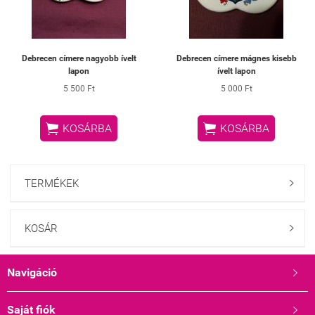
Debrecen címere nagyobb ívelt
Debrecen címere mágnes kisebb
lapon
ívelt lapon
5 500 Ft
5 000 Ft


KOSÁRBA
KOSÁRBA
TERMÉKEK

KOSÁR

Navigáció

Saját fiók
