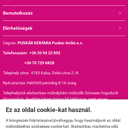
Bemutatkozás

Elérhetőségek

Cégnév:
PUSKÁR KERÁMIA Puskár Anikó e.v.
Telefonszám: +36 20 94 22 892
+36 70 729 6828
Telephely címe: 4183 Kaba, Dobó utca 2 /A
Nyitvatartás: Hétfőtől péntekig 8-16 óráig
Telephelyünk elsősorban műhelyként működik.Szívesen fogadunk
látogatókat, de előtte kérem hívjon fel telefonon, mert egyes
munkafolyamatokat nem tudunk hirtelen abbahagyni.
Ez az oldal cookie-kat használ.
Nyilvántartási szám: 51514147
A böngészés folytatásával jóváhagyja, hogy használjunk az oldal
Adószám: 68278782-2-29
működéséhez szükséges cookie-kat. Statisztikai, marketing célú