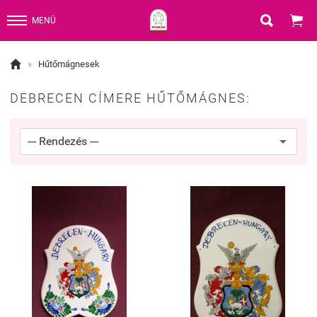


MENÜ

»
Hűtőmágnesek
DEBRECEN CÍMERE HŰTŐMÁGNES: