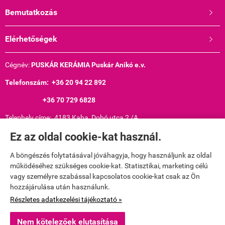
Bemutatkozás

Elérhetőségek

Cégnév:
PUSKÁR KERÁMIA Puskár Anikó e.v.
Telefonszám: +36 20 94 22 892
+36 70 729 6828
Telephely címe: 4183 Kaba, Dobó utca 2 /A
Ez az oldal cookie-kat használ.
Nyitvatartás: Hétfőtől péntekig 8-16 óráig
Telephelyünk elsősorban műhelyként működik.Szívesen fogadunk
A böngészés folytatásával jóváhagyja, hogy használjunk az oldal
látogatókat, de előtte kérem hívjon fel telefonon, mert egyes
működéséhez szükséges cookie-kat. Statisztikai, marketing célú
munkafolyamatokat nem tudunk hirtelen abbahagyni.
vagy személyre szabással kapcsolatos cookie-kat csak az Ön
hozzájárulása után használunk.
Nyilvántartási szám: 51514147
Részletes adatkezelési tájékoztató »
Adószám: 68278782-2-29
Nem kötelezőek elutasítása