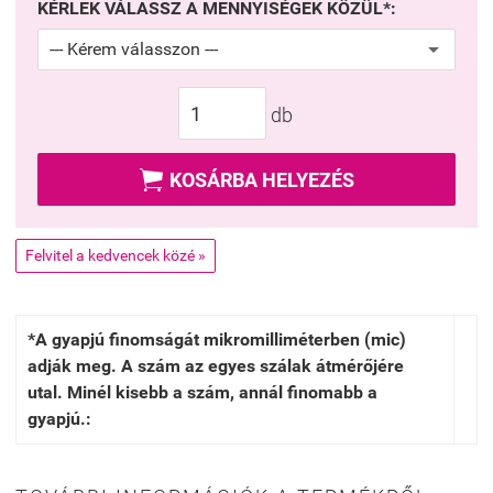
KÉRLEK VÁLASSZ A MENNYISÉGEK KÖZÜL*:
db

KOSÁRBA HELYEZÉS
Felvitel a kedvencek közé »
*A gyapjú finomságát mikromilliméterben (mic)
adják meg. A szám az egyes szálak átmérőjére
utal. Minél kisebb a szám, annál finomabb a
gyapjú.: