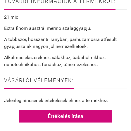
TOVÁBBI INFORMÁCIÓK A TERMÉKRŐL:
21 mic
Extra finom ausztrál merino szalaggyapjú.
A többször, hosszanti irányban, párhuzamosra átfésült
gyapjúszálak nagyon jól nemezelhetőek.
Alkalmas ékszerekhez, sálakhoz, babaholmikhoz,
nunotechnikához, fonáshoz, tűnemezeléshez.
VÁSÁRLÓI VÉLEMÉNYEK:
Jelenleg nincsenek értékelések ehhez a termékhez.
Értékelés írása