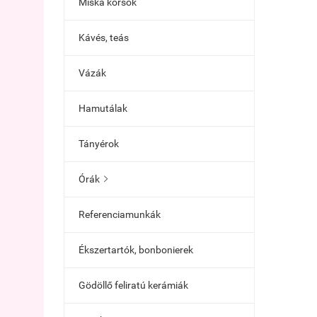
Miska korsók
Kávés, teás
Vázák
Hamutálak
Tányérok
Órák

Referenciamunkák
Ékszertartók, bonbonierek
Gödöllő feliratú kerámiák