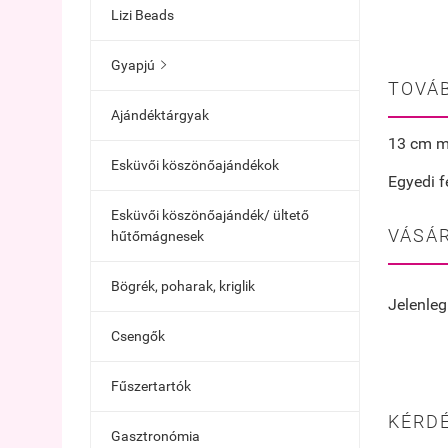
Lizi Beads
Gyapjú

TOVÁB
Ajándéktárgyak
13 cm m
Esküvői köszönőajándékok
Egyedi f
Esküvői köszönőajándék/ ültető
VÁSÁR
hűtőmágnesek
Bögrék, poharak, kriglik
Jelenleg
Csengők
Fűszertartók
KÉRDÉ
Gasztronómia