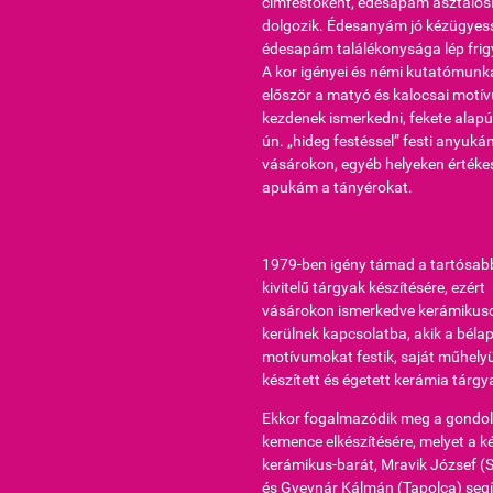
címfestőként, édesapám asztalos
dolgozik. Édesanyám jó kézügyes
édesapám találékonysága lép frigy
A kor igényei és némi kutatómunk
először a matyó és kalocsai motí
kezdenek ismerkedni, fekete alapú
ún. „hideg festéssel” festi anyuká
vásárokon, egyéb helyeken értékes
apukám a tányérokat.
1979-ben igény támad a tartósab
kivitelű tárgyak készítésére, ezért
vásárokon ismerkedve kerámikus
kerülnek kapcsolatba, akik a bélap
motívumokat festik, saját műhel
készített és égetett kerámia tárgy
Ekkor fogalmazódik meg a gondol
kemence elkészítésére, melyet a ké
kerámikus-barát, Mravik József (
és Gyevnár Kálmán (Tapolca) segí