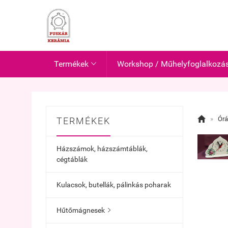
Termékek
Workshop / Műhelyfoglalkozá


»
Ór
TERMÉKEK
Házszámok, házszámtáblák,
cégtáblák
Kulacsok, butellák, pálinkás poharak
Hűtőmágnesek
