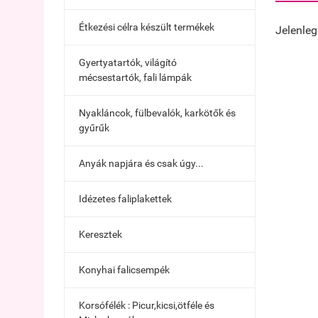
Étkezési célra készült termékek
Jelenleg
Gyertyatartók, világító
mécsestartók, fali lámpák
Nyakláncok, fülbevalók, karkötők és
gyűrűk
Anyák napjára és csak úgy...
Idézetes faliplakettek
Keresztek
Konyhai falicsempék
Korsófélék : Picur,kicsi,ötféle és