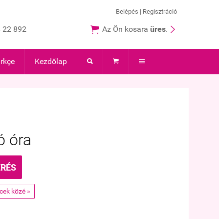
Belépés
|
Regisztráció


 22 892
Az Ön kosara
üres
.
rkçe
Kezdőlap



ó óra
ÉRÉS
ncek közé »