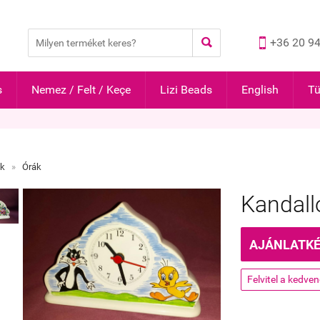


+36 20 94
s
Nemez / Felt / Keçe
Lizi Beads
English
Tü
ák
»
Órák
Kandall
AJÁNLATK
Felvitel a kedve