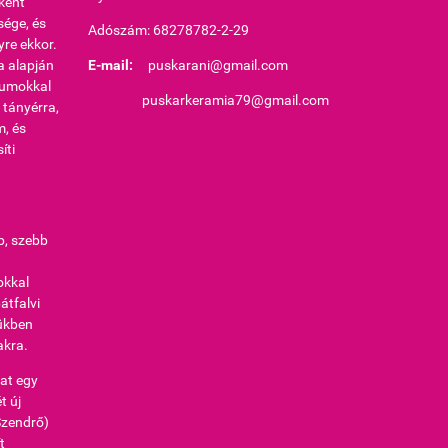
ként
sége, és
Adószám: 68278782-2-29
re ekkor.
a alapján
E-mail:
puskarani@gmail.com
vumokkal
puskarkeramia79@gmail.com
 tányérra,
m, és
íti
b, szebb
okkal
átfalvi
yükben
akra.
at egy
t új
Szendrő)
t