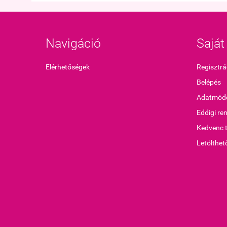
Navigáció
Saját 
Elérhetőségek
Regisztrá
Belépés
Adatmódo
Eddigi re
Kedvenc 
Letölthet