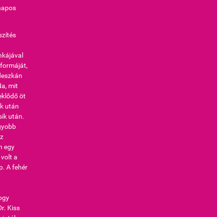
ónapos
szítés
nkájával
ó formáját,
 deszkán
Na, mit
eklődő öt
k után
ik után.
agyobb
Az
n egy
volt a
. A fehér
hogy
r. Kiss