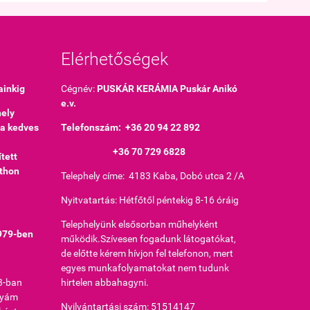
Elérhetőségek
ainkig
Cégnév:
PUSKÁR KERÁMIA Puskár Anikó
e.v.
ely
 a kedves
Telefonszám: +36 20 94 22 892
+36 70 729 6828
tett
tthon
Telephely címe: 4183 Kaba, Dobó utca 2 /A
Nyitvatartás: Hétfőtől péntekig 8-16 óráig
Telephelyünk elsősorban műhelyként
1979-ben
működik.Szívesen fogadunk látogatókat,
de előtte kérem hívjon fel telefonon, mert
egyes munkafolyamatokat nem tudunk
3-ban
hirtelen abbahagyni.
nyám
Nyilvántartási szám: 51514147