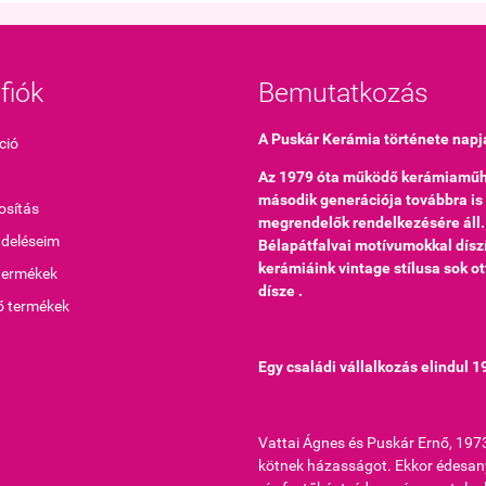
fiók
Bemutatkozás
A Puskár Kerámia története napj
ció
Az 1979 óta működő kerámiaműh
második generációja továbbra is
sítás
megrendelők rendelkezésére áll.
ndeléseim
Bélapátfalvai motívumokkal díszí
kerámiáink vintage stílusa sok o
termékek
dísze .
ő termékek
Egy családi vállalkozás elindul 
Vattai Ágnes és Puskár Ernő, 197
kötnek házasságot. Ekkor édesa