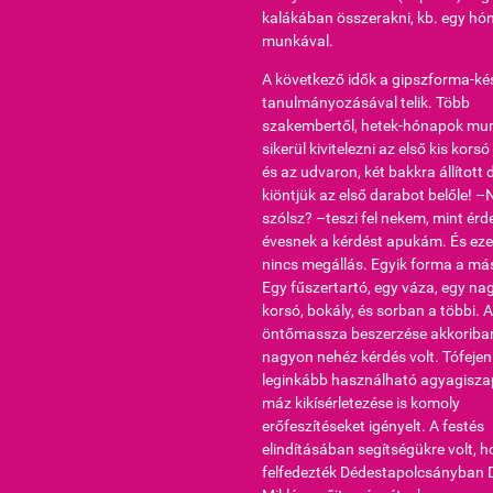
kalákában összerakni, kb. egy h
munkával.
A következő idők a gipszforma-ké
tanulmányozásával telik. Több
szakembertől, hetek-hónapok mu
sikerül kivitelezni az első kis kors
és az udvaron, két bakkra állított
kiöntjük az első darabot belőle! –
szólsz? –teszi fel nekem, mint érd
évesnek a kérdést apukám. És eze
nincs megállás. Egyik forma a más
Egy fűszertartó, egy váza, egy n
korsó, bokály, és sorban a többi. 
öntőmassza beszerzése akkoriba
nagyon nehéz kérdés volt. Tófejen 
leginkább használható agyagiszap
máz kikísérletezése is komoly
erőfeszítéseket igényelt. A festés
elindításában segítségükre volt, 
felfedezték Dédestapolcsányban D